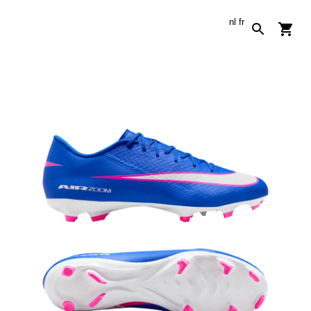
nl
fr