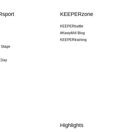
sport
KEEPERzone
KEEPERbattle
#KeepItAll Blog
KEEPERtraining
& Stage
 Day
Highlights