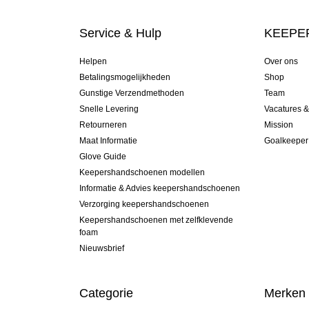
Service & Hulp
KEEPER
Helpen
Over ons
Betalingsmogelijkheden
Shop
Gunstige Verzendmethoden
Team
Snelle Levering
Vacatures 
Retourneren
Mission
Maat Informatie
Goalkeeper
Glove Guide
Keepershandschoenen modellen
Informatie & Advies keepershandschoenen
Verzorging keepershandschoenen
Keepershandschoenen met zelfklevende
foam
Nieuwsbrief
Categorie
Merken