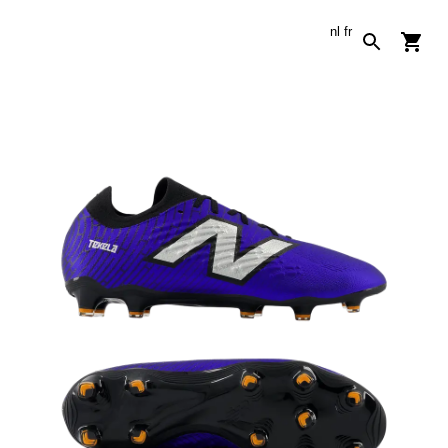
nl
fr