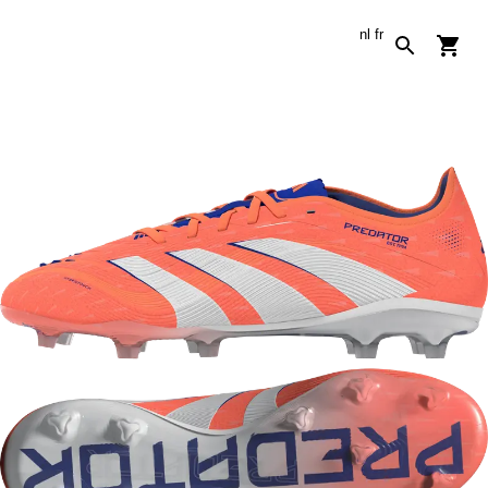
nl
fr