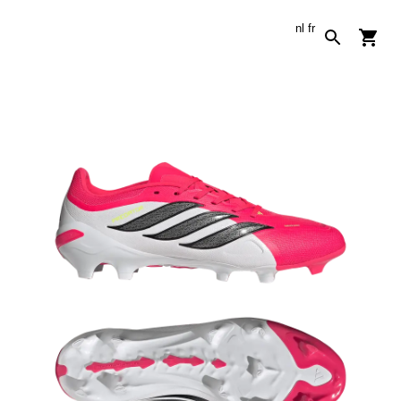
nl
fr