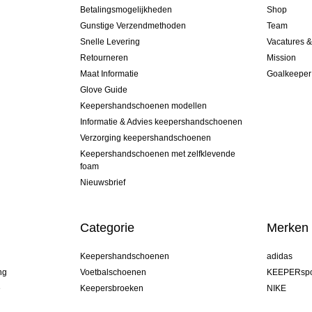
Betalingsmogelijkheden
Shop
Gunstige Verzendmethoden
Team
Snelle Levering
Vacatures 
Retourneren
Mission
Maat Informatie
Goalkeeper
Glove Guide
Keepershandschoenen modellen
Informatie & Advies keepershandschoenen
Verzorging keepershandschoenen
Keepershandschoenen met zelfklevende
foam
Nieuwsbrief
Categorie
Merken
Keepershandschoenen
adidas
ng
Voetbalschoenen
KEEPERspo
e
Keepersbroeken
NIKE
Keepershirts
Puma