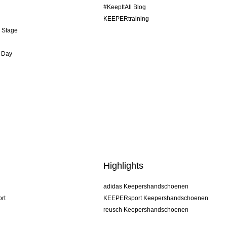
#KeepItAll Blog
KEEPERtraining
& Stage
 Day
Highlights
adidas Keepershandschoenen
rt
KEEPERsport Keepershandschoenen
reusch Keepershandschoenen
uhlsport Keepershandschoenen