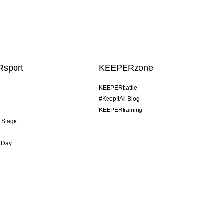
sport
KEEPERzone
KEEPERbattle
#KeepItAll Blog
KEEPERtraining
& Stage
 Day