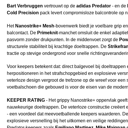
Bart Verbruggen
vertrouwt op de
adidas Predator
- en de
Cold Precision
pack levert compromisloze balcontrole op n
Het
Nanostrike+ Mesh
-bovenwerk biedt je voelbare grip en
balcontact. De
Primeknit
-manchet omsluit de enkel adaptief
pasvorm zonder drukpunten. In de middenvoet zorgt de
Pow
structurele stabiliteit bij krachtige doeltrappen. De
Strikefr
tractie op stevige ondergrond voor snelle richtingsveranderi
Voor keepers betekent dat: direct balgevoel bij doeltrappen 
herpositioneren in het strafschopgebied en explosieve versne
veterloze design vergroot de trefzone op de wreef voor een s
voetbalschoen die gebouwd is voor de eisen van de modern
KEEPER RATING
- Het grippy Nanostrike+ oppervlak geeft 
nauwkeurige doeltrappen. De veterloze constructie creëert e
- een voordeel dat meevoetballende keepers waarderen. De 
explosieve versnelling bij het uitkomen en veilige reddingen
Predator-keepers zoals
Emiliano Martinez
,
Mike Maignan