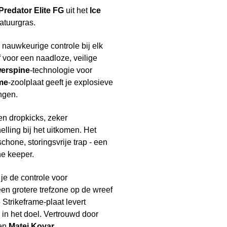
Predator Elite FG
uit het
Ice
atuurgras.
 nauwkeurige controle bij elk
 voor een naadloze, veilige
erspine
-technologie voor
ame
-zoolplaat geeft je explosieve
ngen.
en dropkicks, zeker
lling bij het uitkomen. Het
chone, storingsvrije trap - een
e keeper.
je de controle voor
en grotere trefzone op de wreef
Strikeframe-plaat levert
 in het doel. Vertrouwd door
en
Matej Kovar
.