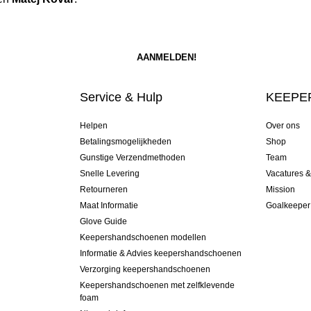
Service & Hulp
KEEPER
Helpen
Over ons
Betalingsmogelijkheden
Shop
Gunstige Verzendmethoden
Team
Snelle Levering
Vacatures 
Retourneren
Mission
Maat Informatie
Goalkeeper
Glove Guide
Keepershandschoenen modellen
Informatie & Advies keepershandschoenen
Verzorging keepershandschoenen
Keepershandschoenen met zelfklevende
foam