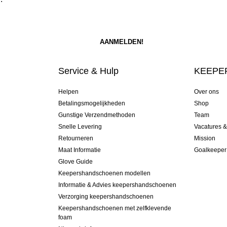
Service & Hulp
KEEPER
Helpen
Over ons
Betalingsmogelijkheden
Shop
Gunstige Verzendmethoden
Team
Snelle Levering
Vacatures 
Retourneren
Mission
Maat Informatie
Goalkeeper
Glove Guide
Keepershandschoenen modellen
Informatie & Advies keepershandschoenen
Verzorging keepershandschoenen
Keepershandschoenen met zelfklevende
foam