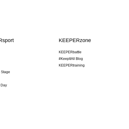
sport
KEEPERzone
KEEPERbattle
#KeepItAll Blog
KEEPERtraining
& Stage
 Day