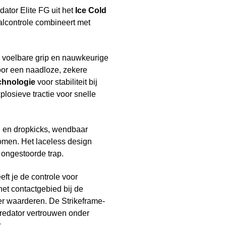
dator Elite FG uit het
Ice Cold
lcontrole combineert met
ts voelbare grip en nauwkeurige
oor een naadloze, zekere
chnologie
voor stabiliteit bij
plosieve tractie voor snelle
en en dropkicks, wendbaar
komen. Het laceless design
 ongestoorde trap.
ft je de controle voor
et contactgebied bij de
er waarderen. De Strikeframe-
 Predator vertrouwen onder
r
.