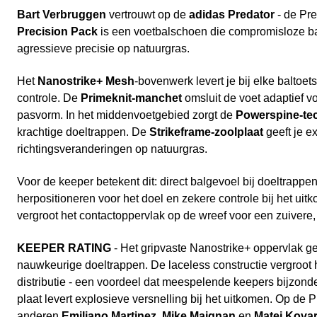
Bart Verbruggen
vertrouwt op de
adidas Predator
- de Pre
Precision Pack
is een voetbalschoen die compromisloze ba
agressieve precisie op natuurgras.
Het
Nanostrike+ Mesh
-bovenwerk levert je bij elke baltoe
controle. De
Primeknit-manchet
omsluit de voet adaptief v
pasvorm. In het middenvoetgebied zorgt de
Powerspine-te
krachtige doeltrappen. De
Strikeframe-zoolplaat
geeft je ex
richtingsveranderingen op natuurgras.
Voor de keeper betekent dit: direct balgevoel bij doeltrapp
herpositioneren voor het doel en zekere controle bij het uit
vergroot het contactoppervlak op de wreef voor een zuivere,
KEEPER RATING
- Het gripvaste Nanostrike+ oppervlak gee
nauwkeurige doeltrappen. De laceless constructie vergroot h
distributie - een voordeel dat meespelende keepers bijzond
plaat levert explosieve versnelling bij het uitkomen. Op de
anderen
Emiliano Martinez
,
Mike Maignan
en
Matej Kova