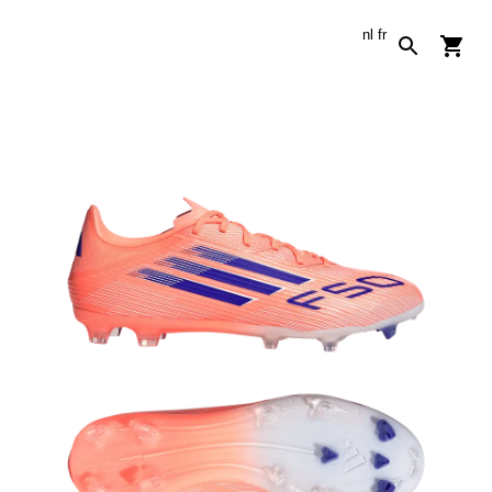
nl
fr