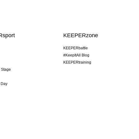
sport
KEEPERzone
KEEPERbattle
#KeepItAll Blog
KEEPERtraining
& Stage
 Day