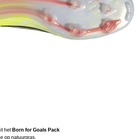
it het
Born for Goals Pack
e op natuurgras.