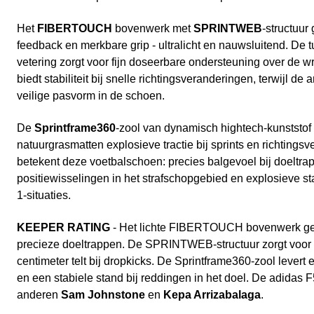
Het
FIBERTOUCH
bovenwerk met
SPRINTWEB
-structuur 
feedback en merkbare grip - ultralicht en nauwsluitend. De 
vetering zorgt voor fijn doseerbare ondersteuning over de w
biedt stabiliteit bij snelle richtingsveranderingen, terwijl de 
veilige pasvorm in de schoen.
De
Sprintframe360
-zool van dynamisch hightech-kunststof 
natuurgrasmatten explosieve tractie bij sprints en richting
betekent deze voetbalschoen: precies balgevoel bij doeltra
positiewisselingen in het strafschopgebied en explosieve sta
1-situaties.
KEEPER RATING
- Het lichte FIBERTOUCH bovenwerk geef
precieze doeltrappen. De SPRINTWEB-structuur zorgt voor 
centimeter telt bij dropkicks. De Sprintframe360-zool levert 
en een stabiele stand bij reddingen in het doel. De adidas
anderen
Sam Johnstone
en
Kepa Arrizabalaga
.