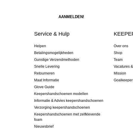
Service & Hulp
KEEPER
Helpen
Over ons
Betalingsmogelijkheden
Shop
Gunstige Verzendmethoden
Team
Snelle Levering
Vacatures 
Retourneren
Mission
Maat Informatie
Goalkeeper
Glove Guide
Keepershandschoenen modellen
Informatie & Advies keepershandschoenen
Verzorging keepershandschoenen
Keepershandschoenen met zelfklevende
foam
Nieuwsbrief