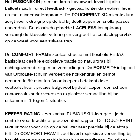
Het
FUSIONSKIN
premium leren bovenwerk levert bij elke
baltoets zacht, direct feedback - gecoat, lichter dan volnerf leder
en met minder wateropname. De
TOUCHPRINT
3D-microtextuur
zorgt voor extra grip op de bal bij doeltrappen en snelle passes
onder druk. De elastisch gebreide
LACELESS
-instapkraag
vervangt de klassieke vetering en vergroot het contactoppervlak
op de wreef voor een zuivere trap.
De
COMFORT FRAME
zoolconstructie met flexibele PEBAX-
basisplaat geeft je explosieve tractie op natuurgras bij
richtingsveranderingen en versnellingen. De
FORMFIT+
inlegzool
van OrthoLite-schuim verdeelt de nokkendruk en dempt
gedurende 90 minuten. Voor keepers betekent deze
voetbalschoen: precies balgevoel bij doeltrappen, een schoon
contactvlak zonder veters en explosieve versnelling bij het
uitkomen in 1-tegen-1 situaties.
KEEPER RATING
- Het zachte FUSIONSKIN-leer geeft je de
controle voor krachtige, precieze doeltrappen. De TOUCHPRINT-
textuur zorgt voor grip op de bal wanneer precisie bij de aftrap
telt. De COMFORT FRAME zool levert explosieve versnelling bij