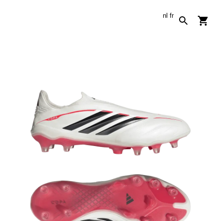
nl
fr