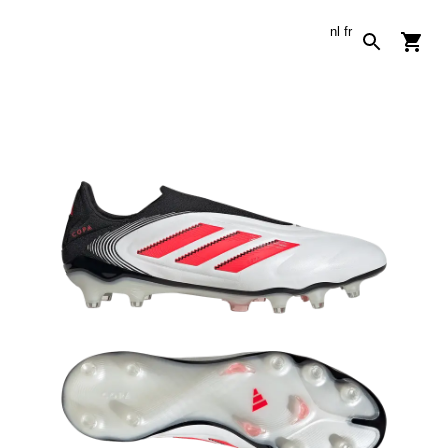
nl
fr