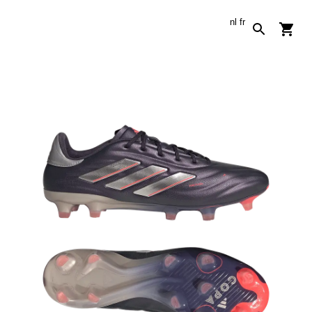
nl
fr