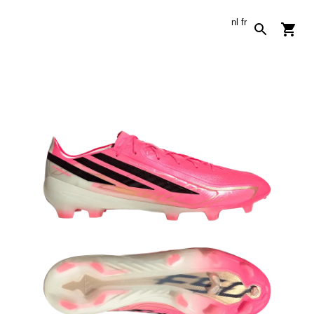
nl
fr