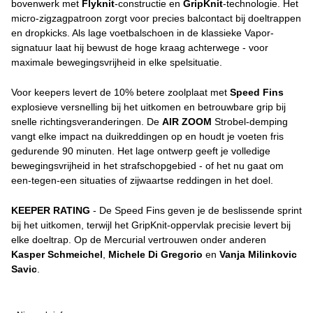
bovenwerk met
Flyknit
-constructie en
GripKnit
-technologie. Het
micro-zigzagpatroon zorgt voor precies balcontact bij doeltrappen
en dropkicks. Als lage voetbalschoen in de klassieke Vapor-
signatuur laat hij bewust de hoge kraag achterwege - voor
maximale bewegingsvrijheid in elke spelsituatie.
Voor keepers levert de 10% betere zoolplaat met
Speed Fins
explosieve versnelling bij het uitkomen en betrouwbare grip bij
snelle richtingsveranderingen. De
AIR ZOOM
Strobel-demping
vangt elke impact na duikreddingen op en houdt je voeten fris
gedurende 90 minuten. Het lage ontwerp geeft je volledige
bewegingsvrijheid in het strafschopgebied - of het nu gaat om
een-tegen-een situaties of zijwaartse reddingen in het doel.
KEEPER RATING
- De Speed Fins geven je de beslissende sprint
bij het uitkomen, terwijl het GripKnit-oppervlak precisie levert bij
elke doeltrap. Op de Mercurial vertrouwen onder anderen
Kasper Schmeichel
,
Michele Di Gregorio
en
Vanja Milinkovic
Savic
.