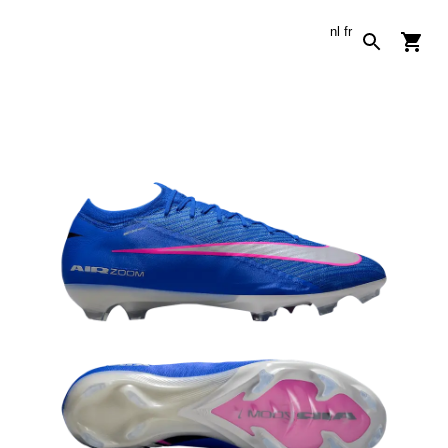
nl
fr