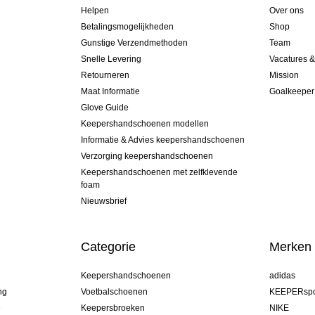
Helpen
Over ons
Betalingsmogelijkheden
Shop
Gunstige Verzendmethoden
Team
Snelle Levering
Vacatures 
Retourneren
Mission
Maat Informatie
Goalkeeper
Glove Guide
Keepershandschoenen modellen
Informatie & Advies keepershandschoenen
Verzorging keepershandschoenen
Keepershandschoenen met zelfklevende
foam
Nieuwsbrief
Categorie
Merken
Keepershandschoenen
adidas
ng
Voetbalschoenen
KEEPERspo
e
Keepersbroeken
NIKE