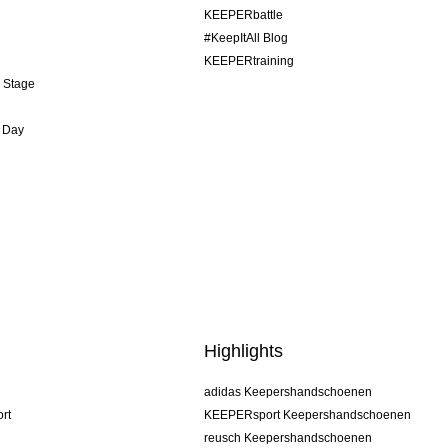
KEEPERbattle
#KeepItAll Blog
KEEPERtraining
& Stage
 Day
Highlights
adidas Keepershandschoenen
rt
KEEPERsport Keepershandschoenen
reusch Keepershandschoenen