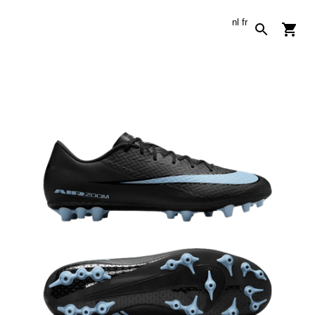
nl
fr