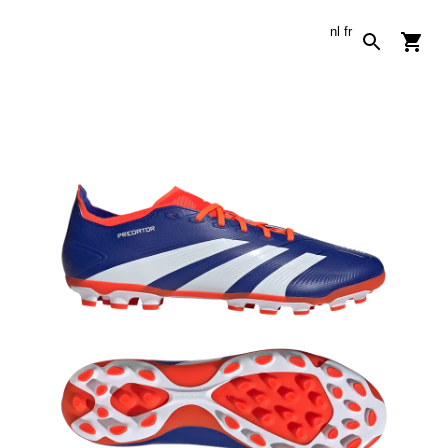
nl
fr