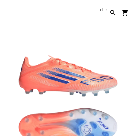
nl
fr