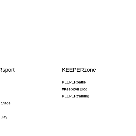
sport
KEEPERzone
KEEPERbattle
#KeepItAll Blog
KEEPERtraining
& Stage
 Day