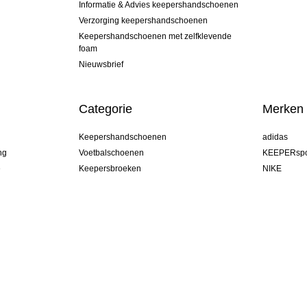
Informatie & Advies keepershandschoenen
Verzorging keepershandschoenen
Keepershandschoenen met zelfklevende
foam
Nieuwsbrief
Categorie
Merken
Keepershandschoenen
adidas
ng
Voetbalschoenen
KEEPERspo
e
Keepersbroeken
NIKE
Keepershirts
Puma
Keeper Onderkleding Broek
REUSCH
Sells Goal
uhlsport
Elite Sport
rehab
Belgium