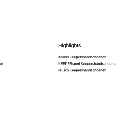
Highlights
adidas Keepershandschoenen
rt
KEEPERsport Keepershandschoenen
reusch Keepershandschoenen
uhlsport Keepershandschoenen
rehab Keepershandschoenen
keeper
NIKE Keepershandschoenen
PUMA Keepershandschoenen
SELLS Keepershandschoenen