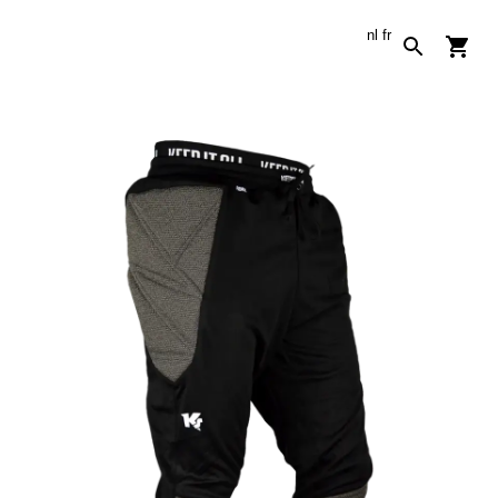
nl
fr