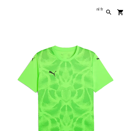
nl
fr