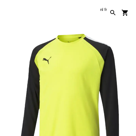
nl
fr