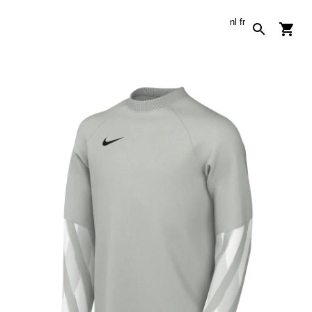
nl
fr