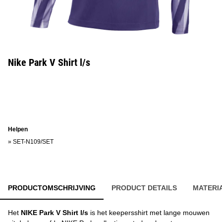
Nike Park V Shirt l/s
Helpen
»
SET-N109/SET
PRODUCTOMSCHRIJVING
PRODUCT DETAILS
MATERI
Het
NIKE Park V Shirt l/s
is het keepersshirt met lange mouwen