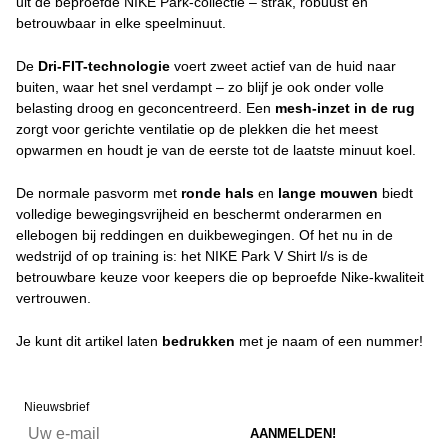
uit de beproefde NIKE Park-collectie – strak, robuust en
betrouwbaar in elke speelminuut.
De
Dri-FIT-technologie
voert zweet actief van de huid naar
buiten, waar het snel verdampt – zo blijf je ook onder volle
belasting droog en geconcentreerd. Een
mesh-inzet in de rug
zorgt voor gerichte ventilatie op de plekken die het meest
opwarmen en houdt je van de eerste tot de laatste minuut koel.
De normale pasvorm met
ronde hals
en
lange mouwen
biedt
volledige bewegingsvrijheid en beschermt onderarmen en
ellebogen bij reddingen en duikbewegingen. Of het nu in de
wedstrijd of op training is: het NIKE Park V Shirt l/s is de
betrouwbare keuze voor keepers die op beproefde Nike-kwaliteit
vertrouwen.
Je kunt dit artikel laten
bedrukken
met je naam of een nummer!
Nieuwsbrief