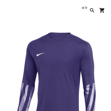
nl
fr