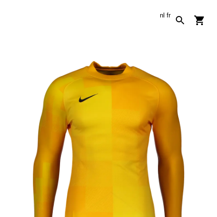
nl
fr