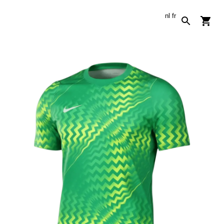
nl
fr