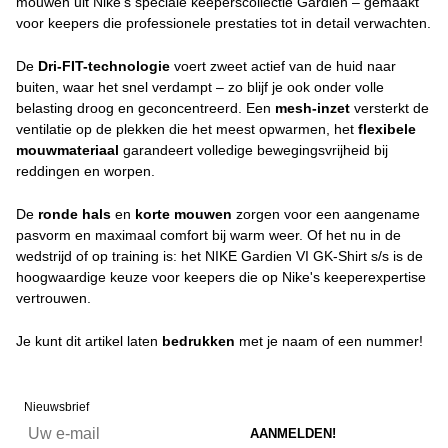
mouwen uit Nike's speciale keeperscollectie Gardien – gemaakt
voor keepers die professionele prestaties tot in detail verwachten.
De
Dri-FIT-technologie
voert zweet actief van de huid naar
buiten, waar het snel verdampt – zo blijf je ook onder volle
belasting droog en geconcentreerd. Een
mesh-inzet
versterkt de
ventilatie op de plekken die het meest opwarmen, het
flexibele
mouwmateriaal
garandeert volledige bewegingsvrijheid bij
reddingen en worpen.
De
ronde hals
en
korte mouwen
zorgen voor een aangename
pasvorm en maximaal comfort bij warm weer. Of het nu in de
wedstrijd of op training is: het NIKE Gardien VI GK-Shirt s/s is de
hoogwaardige keuze voor keepers die op Nike's keeperexpertise
vertrouwen.
Je kunt dit artikel laten
bedrukken
met je naam of een nummer!
Nieuwsbrief