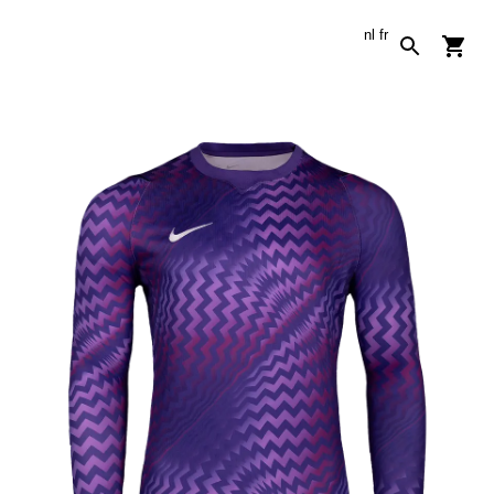
nl
fr