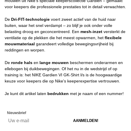
mouwen uit Nike's speciale keeperscollectie Gardien – gemaakt
voor keepers die professionele prestaties tot in detail verwachten.
De
Dri-FIT-technologie
voert zweet actief van de huid naar
buiten, waar het snel verdampt – zo blijf je ook onder volle
belasting droog en geconcentreerd. Een
mesh-inzet
versterkt de
ventilatie op de plekken die het meest opwarmen, het
flexibele
mouwmateriaal
garandeert volledige bewegingsvrijheid bij
reddingen en worpen.
De
ronde hals
en
lange mouwen
beschermen onderarmen en
ellebogen bij duikbewegingen. Of het nu in de wedstrijd of op
training is: het NIKE Gardien VI GK-Shirt l/s is de hoogwaardige
keuze voor keepers die op Nike's keeperexpertise vertrouwen.
Je kunt dit artikel laten
bedrukken
met je naam of een nummer!
Nieuwsbrief