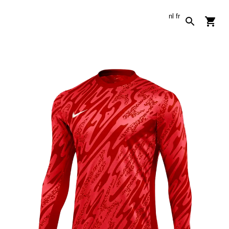
nl
fr