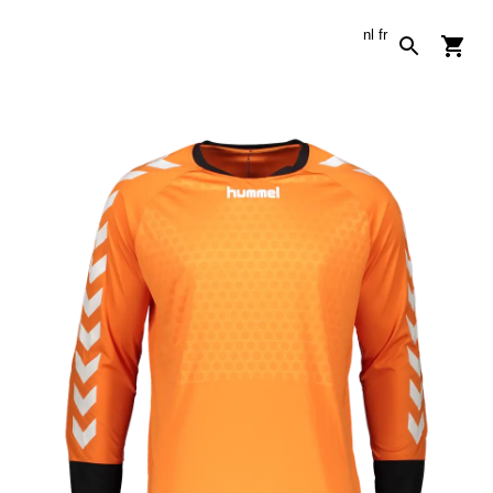
nl
fr