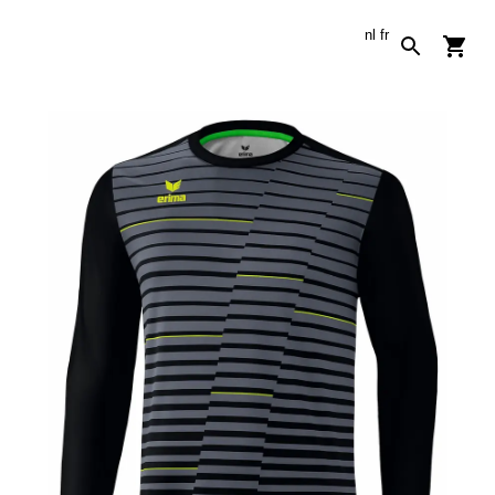
nl
fr