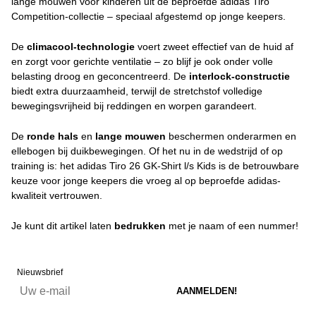
lange mouwen voor kinderen uit de beproefde adidas Tiro
Competition-collectie – speciaal afgestemd op jonge keepers.
De
climacool-technologie
voert zweet effectief van de huid af
en zorgt voor gerichte ventilatie – zo blijf je ook onder volle
belasting droog en geconcentreerd. De
interlock-constructie
biedt extra duurzaamheid, terwijl de stretchstof volledige
bewegingsvrijheid bij reddingen en worpen garandeert.
De
ronde hals
en
lange mouwen
beschermen onderarmen en
ellebogen bij duikbewegingen. Of het nu in de wedstrijd of op
training is: het adidas Tiro 26 GK-Shirt l/s Kids is de betrouwbare
keuze voor jonge keepers die vroeg al op beproefde adidas-
kwaliteit vertrouwen.
Je kunt dit artikel laten
bedrukken
met je naam of een nummer!
Nieuwsbrief