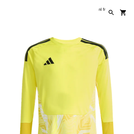
nl
fr