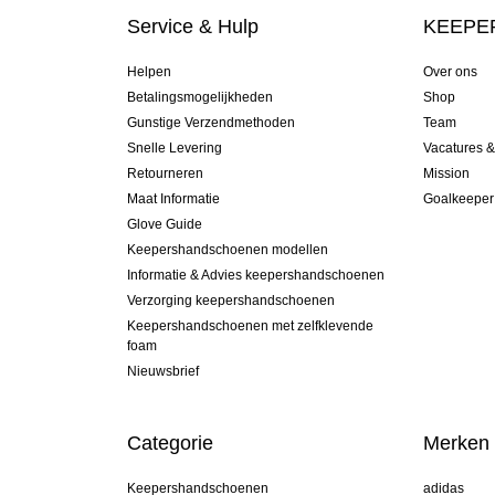
Service & Hulp
KEEPER
Helpen
Over ons
Betalingsmogelijkheden
Shop
Gunstige Verzendmethoden
Team
Snelle Levering
Vacatures 
Retourneren
Mission
Maat Informatie
Goalkeeper
Glove Guide
Keepershandschoenen modellen
Informatie & Advies keepershandschoenen
Verzorging keepershandschoenen
Keepershandschoenen met zelfklevende
foam
Nieuwsbrief
Categorie
Merken
Keepershandschoenen
adidas