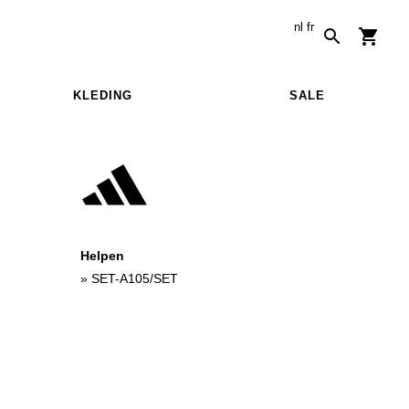
nl
fr
KLEDING
SALE
Helpen
»
SET-A105/SET