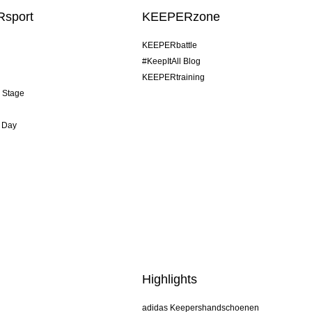
sport
KEEPERzone
KEEPERbattle
#KeepItAll Blog
KEEPERtraining
& Stage
 Day
Highlights
adidas Keepershandschoenen