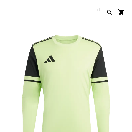
nl
fr