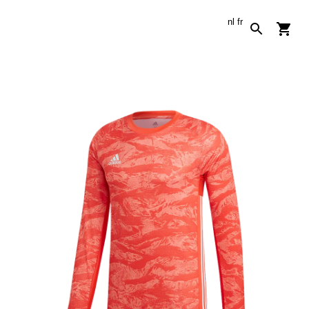
nl
fr