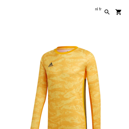
nl
fr