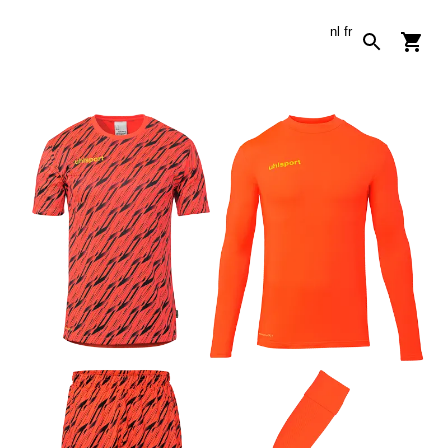
nl
fr