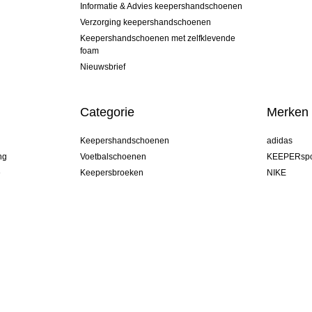
Informatie & Advies keepershandschoenen
Verzorging keepershandschoenen
Keepershandschoenen met zelfklevende
foam
Nieuwsbrief
Categorie
Merken
Keepershandschoenen
adidas
ng
Voetbalschoenen
KEEPERspo
e
Keepersbroeken
NIKE
Keepershirts
Puma
Keeper Onderkleding Broek
REUSCH
Sells Goal
uhlsport
Elite Sport
rehab