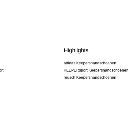
Highlights
adidas Keepershandschoenen
rt
KEEPERsport Keepershandschoenen
reusch Keepershandschoenen
uhlsport Keepershandschoenen
rehab Keepershandschoenen
keeper
NIKE Keepershandschoenen
PUMA Keepershandschoenen
SELLS Keepershandschoenen