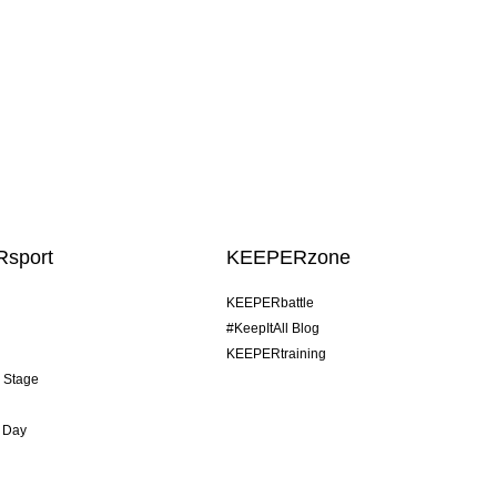
sport
KEEPERzone
KEEPERbattle
#KeepItAll Blog
KEEPERtraining
& Stage
 Day