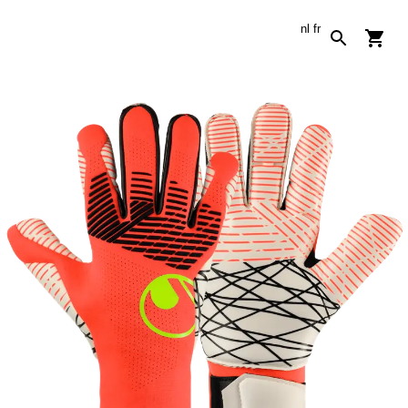
nl
fr