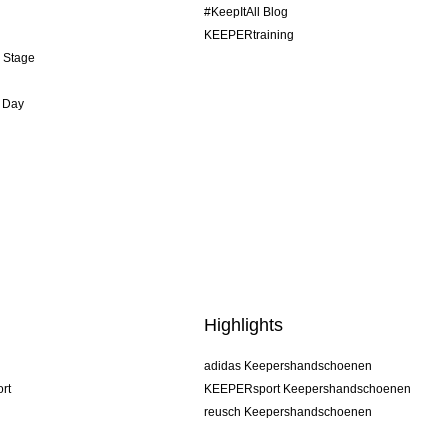
#KeepItAll Blog
KEEPERtraining
& Stage
 Day
Highlights
adidas Keepershandschoenen
rt
KEEPERsport Keepershandschoenen
reusch Keepershandschoenen
uhlsport Keepershandschoenen