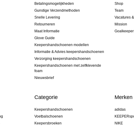
Betalingsmogelijkheden
Shop
Gunstige Verzendmethoden
Team
Snelle Levering
Vacatures 
Retourneren
Mission
Maat Informatie
Goalkeeper
Glove Guide
Keepershandschoenen modellen
Informatie & Advies keepershandschoenen
Verzorging keepershandschoenen
Keepershandschoenen met zelfklevende
foam
Nieuwsbrief
Categorie
Merken
Keepershandschoenen
adidas
ng
Voetbalschoenen
KEEPERspo
e
Keepersbroeken
NIKE
Keepershirts
Puma