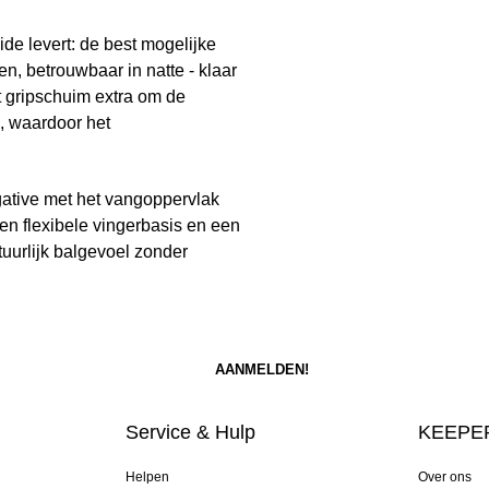
de levert: de best mogelijke
en, betrouwbaar in natte - klaar
 gripschuim extra om de
k, waardoor het
gative met het vangoppervlak
en flexibele vingerbasis en een
tuurlijk balgevoel zonder
Service & Hulp
KEEPER
Helpen
Over ons