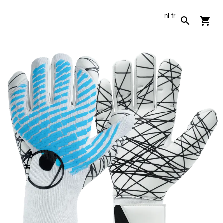
nl
fr