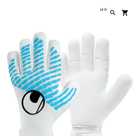
nl
fr