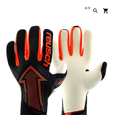
nl
fr