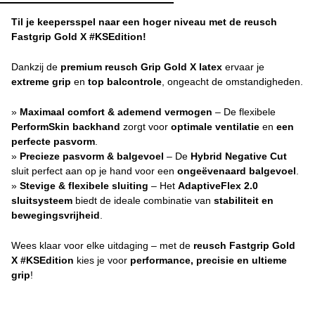
Til je keepersspel naar een hoger niveau met de reusch
Fastgrip Gold X #KSEdition!
Dankzij de
premium reusch Grip Gold X latex
ervaar je
extreme grip
en
top balcontrole
, ongeacht de omstandigheden.
»
Maximaal comfort & ademend vermogen
– De flexibele
PerformSkin backhand
zorgt voor
optimale ventilatie
en
een
perfecte pasvorm
.
»
Precieze pasvorm & balgevoel
– De
Hybrid Negative Cut
sluit perfect aan op je hand voor een
ongeëvenaard balgevoel
.
»
Stevige & flexibele sluiting
– Het
AdaptiveFlex 2.0
sluitsysteem
biedt de ideale combinatie van
stabiliteit en
bewegingsvrijheid
.
Wees klaar voor elke uitdaging – met de
reusch Fastgrip Gold
X #KSEdition
kies je voor
performance, precisie en ultieme
grip
!