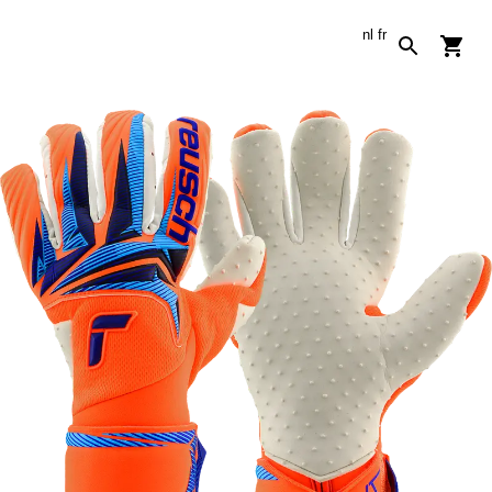
nl
fr