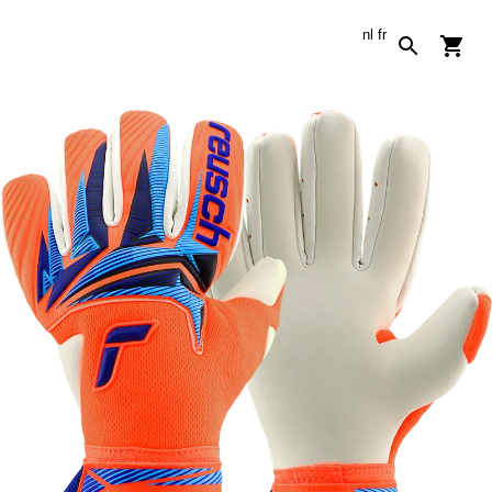
nl
fr