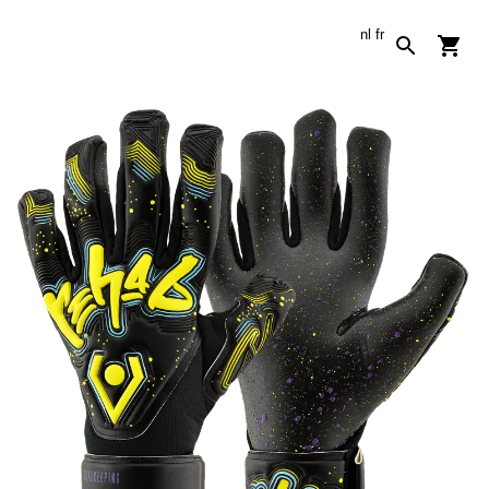
nl
fr