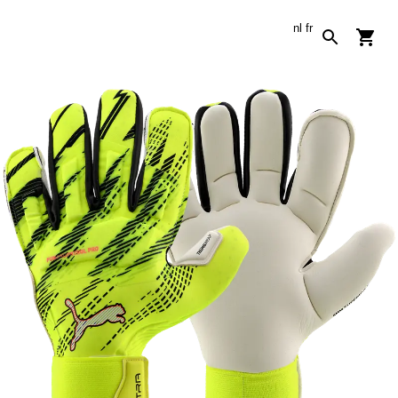
nl
fr