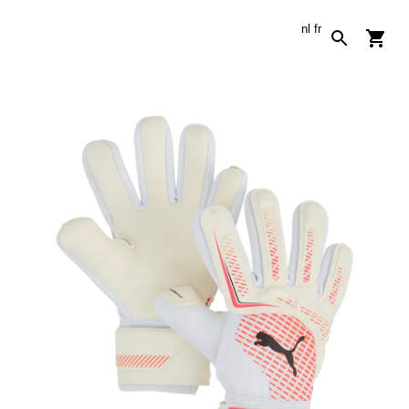
nl
fr