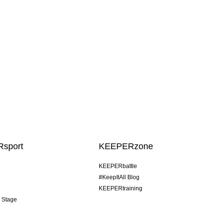
sport
KEEPERzone
KEEPERbattle
#KeepItAll Blog
KEEPERtraining
& Stage