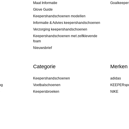
Maat Informatie
Goalkeeper
Glove Guide
Keepershandschoenen modellen
Informatie & Advies keepershandschoenen
Verzorging keepershandschoenen
Keepershandschoenen met zelfklevende
foam
Nieuwsbrief
Categorie
Merken
Keepershandschoenen
adidas
ng
Voetbalschoenen
KEEPERspo
e
Keepersbroeken
NIKE
Keepershirts
Puma
Keeper Onderkleding Broek
REUSCH
Sells Goal
uhlsport
Elite Sport