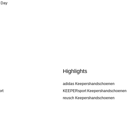
 Day
Highlights
adidas Keepershandschoenen
rt
KEEPERsport Keepershandschoenen
reusch Keepershandschoenen
uhlsport Keepershandschoenen
rehab Keepershandschoenen
keeper
NIKE Keepershandschoenen
PUMA Keepershandschoenen
SELLS Keepershandschoenen