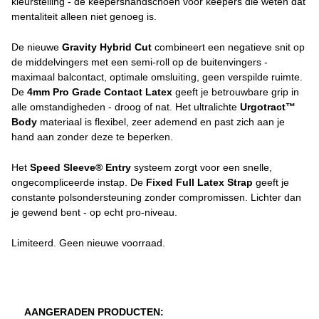
kleurstelling - de keepershandschoen voor keepers die weten dat
mentaliteit alleen niet genoeg is.
De nieuwe
Gravity Hybrid Cut
combineert een negatieve snit op
de middelvingers met een semi-roll op de buitenvingers -
maximaal balcontact, optimale omsluiting, geen verspilde ruimte.
De
4mm Pro Grade Contact Latex
geeft je betrouwbare grip in
alle omstandigheden - droog of nat. Het ultralichte
Urgotract™
Body
materiaal is flexibel, zeer ademend en past zich aan je
hand aan zonder deze te beperken.
Het
Speed Sleeve® Entry
systeem zorgt voor een snelle,
ongecompliceerde instap. De
Fixed Full Latex Strap
geeft je
constante polsondersteuning zonder compromissen. Lichter dan
je gewend bent - op echt pro-niveau.
Limiteerd. Geen nieuwe voorraad.
AANGERADEN PRODUCTEN: