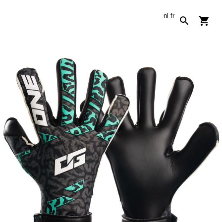
nl
fr